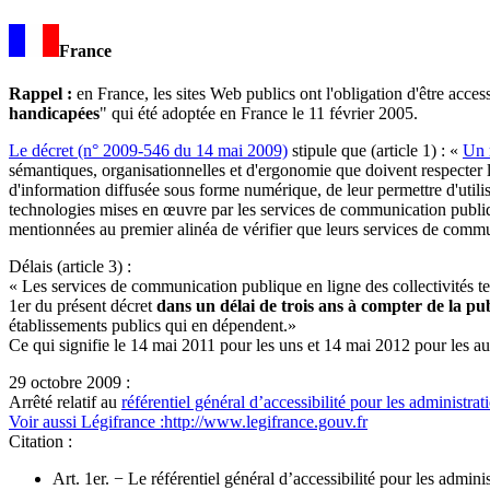
France
Rappel :
en France, les sites Web publics ont l'obligation d'être acces
handicapées
" qui été adoptée en France le 11 février 2005.
Le décret (n° 2009-546 du 14 mai 2009)
stipule que (article 1) : «
Un r
sémantiques, organisationnelles et d'ergonomie
que doivent respecter 
d'information diffusée sous forme numérique, de leur permettre d'utilise
technologies mises en œuvre par les services de communication publi
mentionnées au premier alinéa de vérifier que leurs services de commu
Délais (article 3) :
«
Les services de communication publique en ligne
des collectivités t
1er du présent décret
dans un délai de trois ans à compter de la pu
établissements publics qui en dépendent.»
Ce qui signifie le 14 mai 2011 pour les uns et 14 mai 2012 pour les au
29 octobre 2009 :
Arrêté relatif au
référentiel général d’accessibilité pour les administrat
Voir aussi Légifrance :http://www.legifrance.gouv.fr
Citation :
Art. 1er. − Le référentiel général d’accessibilité pour les adminis