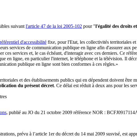
sibles suivant
l'article 47 de la loi 2005-102
pour "
l'égalité des droits 
éférentiel d'accessibilité
fixe
, pour l'Etat, les collectivités territoriale
leurs services de communication publique en ligne
afin d'assurer aux pe
r ces services et, le cas échéant, d'interagir avec ces derniers. Ce référ
que en ligne,
en particulier l'internet
, le téléphone et la télévision. Il dé
nication publique en ligne sont bien conformes à ces règles.»
erritoriales et des établissements publics qui en dépendent
doivent être 
blication du présent décret
. Ce délai est réduit à deux ans pour les se
tres
ions
, publié au JO du 21 octobre 2009 référence NOR : BCFJ0917114
trations, prévu à l’article 1er du décret du 14 mai 2009 susvisé, est approu