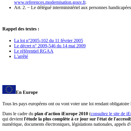
www.references.modernisation.gouv.fr
.
Art. 2. − Le délégué interministériel aux personnes handicapées 
Rappel des textes :
La loi n°2005-102 du 11 février 2005
Le décret n° 2009-546 du 14 mai 2009
Le référentiel RGAA
L'arrêté
En Europe
Tous les pays européens ont ou vont voter une loi rendant obligatoir
Dans le cadre du
plan d'action iEurope 2010
(
consultez le site de i
qui devient
l'étude la plus complète à ce jour sur l'état de l'acces
numérique, documents électroniques, législations nationales, appels d'o