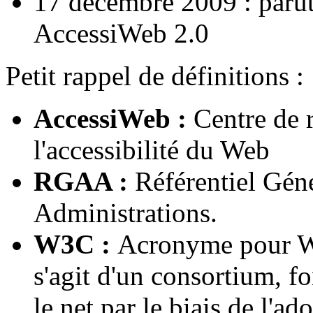
17 décembre 2009 : paruti
AccessiWeb 2.0
Petit rappel de définitions :
AccessiWeb :
Centre de r
l'accessibilité du Web
RGAA :
Référentiel Géné
Administrations.
W3C :
Acronyme pour W
s'agit d'un consortium, 
le net par le biais de l'a