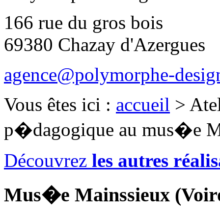
166 rue du gros bois
69380 Chazay d'Azergues
agence@polymorphe-design
Vous êtes ici :
accueil
>
Atel
p�dagogique au mus�e Ma
Découvrez
les autres réal
Mus�e Mainssieux (Voir